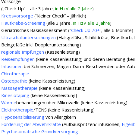
Vorsorge
(„Check Up“ – alle 3 Jahre,
in HzV alle 2 Jahre
)
Krebsvorsorge
(“kleiner Check” – jährlich)
Hautkrebs-Screening
(alle 3 Jahre
,
in HzV alle 2 Jahre
)
Geriatrisches Basisassessment
(“
Check Up 70+
“, alle 6 Monate)
Ultraschalluntersuchungen
(Halsgefäße, Schilddrüse, Brustkorb,
Beingefäße inkl. Doppleruntersuchung
)
regionale
Impfungen
(Kassenleistung)
Reiseimpfungen
(keine Kassenleistung) und deren Beratung (kei
Infusionen
bei Schmerzen, Magen-Darm-Beschwerden oder Aut
Chirotherapie
Osteopathie
(keine Kassenleistung)
Massagetherapie
(keine Kassenleistung)
Kinesiotaping
(keine Kassenleistung)
Wärme
behandlungen über Mikrowelle (keine Kassenleistung)
Elektrotherapie
/
TENS (keine Kassenleistung)
Hyposensibilisierung
von Allergikern
Förderung der Abwehrkräfte
(Aufbauspritzen/-infusionen,
Eigenb
Psychosomatische Grundversorgung