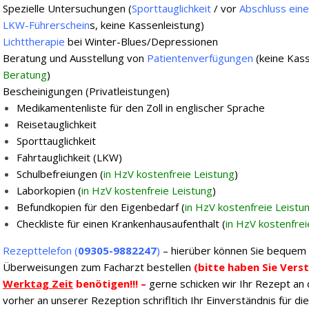
Spezielle Untersuchungen (
Sporttauglichkeit
/ vor
Abschluss ein
LKW-Führerschein
s, keine Kassenleistung)
Lichttherapie
bei Winter-Blues/Depressionen
Beratung und Ausstellung von
Patientenverfügungen
(keine Kass
Beratung
)
Bescheinigungen (Privatleistungen)
Medikamentenliste für den Zoll in englischer Sprache
Reisetauglichkeit
Sporttauglichkeit
Fahrtauglichkeit (LKW)
Schulbefreiungen (
in HzV kostenfreie Leistung
)
Laborkopien (
in HzV kostenfreie Leistung
)
Befundkopien für den Eigenbedarf (
in HzV kostenfreie Leistu
Checkliste für einen Krankenhausaufenthalt (
in HzV kostenfrei
Rezepttelefon (
09305-9882247
)
– hierüber können Sie beque
Überweisungen zum Facharzt bestellen
(bitte haben Sie Verst
Werktag Zeit
benötigen!!! –
gerne schicken wir Ihr Rezept an 
vorher an unserer Rezeption schrifltich Ihr Einverständnis für di