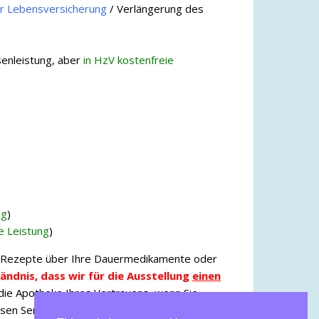
er Lebensversicherung
/ Verlängerung des
enleistung, aber
in HzV kostenfreie
ng
)
e Leistung
)
m Rezepte über Ihre Dauermedikamente oder
ändnis, dass wir für die Ausstellung
einen
die Apotheke Ihres Vertrauens, wenn Sie
esen Service gegeben haben). Sollte die