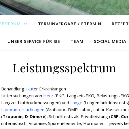
SPEKTRUM
TERMINVERGABE / ETERMIN
REZEPT
UNSER SERVICE FÜR SIE
TEAM
SOCIAL MEDIA
Leistungsspektrum
Behandlung
akut
er Erkrankungen
Untersuchungen von
Herz
(EKG, Langzeit-EKG, Belastungs-EKG
Langzeitblutdruckmessungen) und
Lunge
(Lungenfunktionstests
Laboruntersuchungen
(Akutlabor, DMP-Labor, Labor Kassencheck
(
Troponin, D-Dimere
), Schnelltests als Privatleistung (
CRP
,
Cor
(internistisch, Vitamine, Spurenelemente, Hormonen – jeweils ke